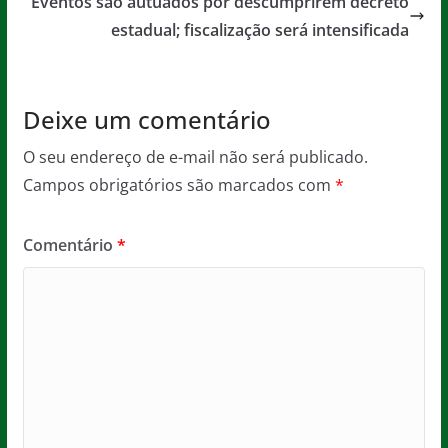
o
p
e
Eventos são autuados por descumprirem decreto
o
p
estadual; fiscalização será intensificada
k
Deixe um comentário
O seu endereço de e-mail não será publicado.
Campos obrigatórios são marcados com
*
Comentário
*