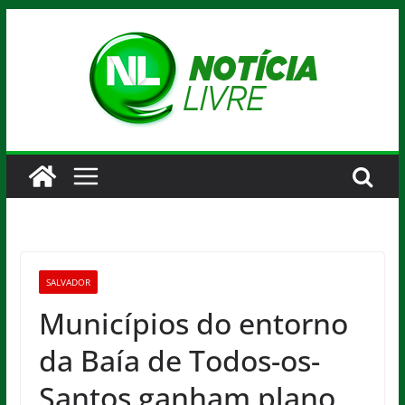
Pular
para
o
conteúdo
SALVADOR
Municípios do entorno
da Baía de Todos-os-
Santos ganham plano