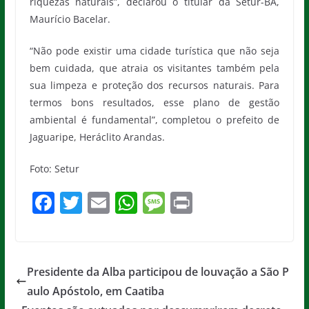
riquezas naturais”, declarou o titular da Setur-BA,
Maurício Bacelar.
“Não pode existir uma cidade turística que não seja
bem cuidada, que atraia os visitantes também pela
sua limpeza e proteção dos recursos naturais. Para
termos bons resultados, esse plano de gestão
ambiental é fundamental”, completou o prefeito de
Jaguaripe, Heráclito Arandas.
Foto: Setur
F
T
E
W
M
Pr
a
w
m
h
e
in
c
itt
ai
at
ss
t
e
er
l
s
a
Presidente da Alba participou de louvação a São P
b
A
g
aulo Apóstolo, em Caatiba