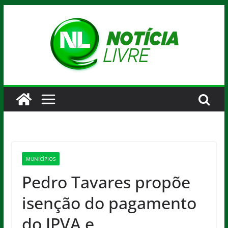
Pular
para
o
conteúdo
MUNICÍPIOS
Pedro Tavares propõe
isenção do pagamento
do IPVA e