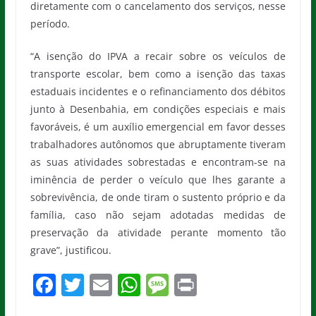
diretamente com o cancelamento dos serviços, nesse
período.
“A isenção do IPVA a recair sobre os veículos de
transporte escolar, bem como a isenção das taxas
estaduais incidentes e o refinanciamento dos débitos
junto à Desenbahia, em condições especiais e mais
favoráveis, é um auxílio emergencial em favor desses
trabalhadores autônomos que abruptamente tiveram
as suas atividades sobrestadas e encontram-se na
iminência de perder o veículo que lhes garante a
sobrevivência, de onde tiram o sustento próprio e da
família, caso não sejam adotadas medidas de
preservação da atividade perante momento tão
grave”, justificou.
F
T
E
W
M
Pr
a
w
m
h
e
in