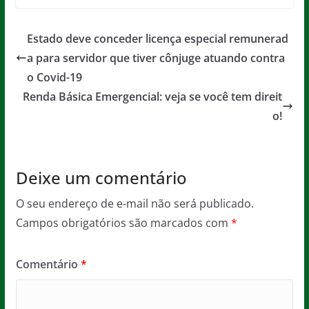
c
itt
ai
at
ss
t
e
er
l
s
a
Estado deve conceder licença especial remunerad
b
A
g
a para servidor que tiver cônjuge atuando contra
o
p
e
o Covid-19
o
p
Renda Básica Emergencial: veja se você tem direit
o!
k
Deixe um comentário
O seu endereço de e-mail não será publicado.
Campos obrigatórios são marcados com
*
Comentário
*