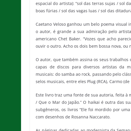
espacial do artista): “sol das terras sujas / sol 
boas fúrias / sol das vagas luas / sol das ditadur
Caetano Veloso ganhou um belo poema visual i
o autor, é grande a sua admiração pelo artista
americano Chet Baker. “Vozes que acho parec
ouvir o outro. Acho os dois bem bossa nova, ou 
O autor, que também assina os seus trabalhos c
capas de discos para diversos artistas da mú
musicais: do samba ao rock, passando pelo cláss
selos musicais, entre eles Plug (RCA), Carmo (de
Este livro traz uma fonte de sua autoria, feita 
/ Que o Mar do Japão.” O haikai é outra das su
subgêneros, os livros “Ele foi mordido por uma
com desenhos de Rosanna Naccarato.
As páginas dedicadas ao modernista da Seman