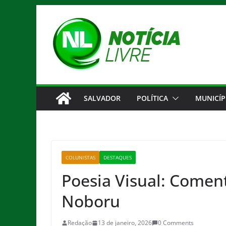
Pular
para
o
conteúdo
SALVADOR
POLÍTICA
MUNICÍP
COLUNISTAS
DESTAQUES
Poesia Visual: Coment
Noboru
Redação
13 de janeiro, 2026
0 Comments