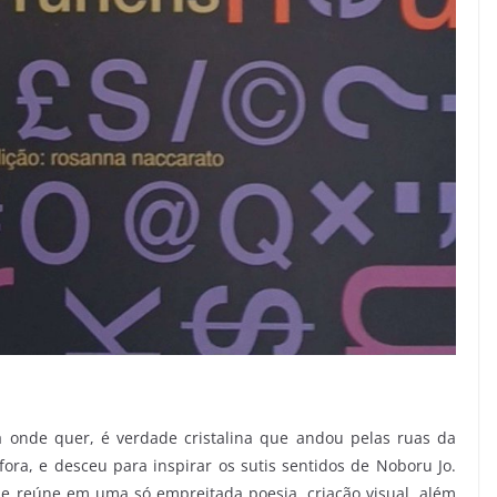
 onde quer, é verdade cristalina que andou pelas ruas da
fora, e desceu para inspirar os sutis sentidos de Noboru Jo.
que reúne em uma só empreitada poesia, criação visual, além