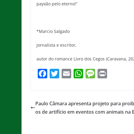
payxão pelo eterno!”
*Marcio Salgado
Jornalista e escritor,
autor do romance Livro dos Cegos (Caravana, 20
F
T
E
W
M
Pr
a
w
m
h
e
in
c
itt
ai
at
ss
t
e
er
l
s
a
Paulo Câmara apresenta projeto para proib
b
A
g
os de artifício em eventos com animais na 
o
p
e
o
p