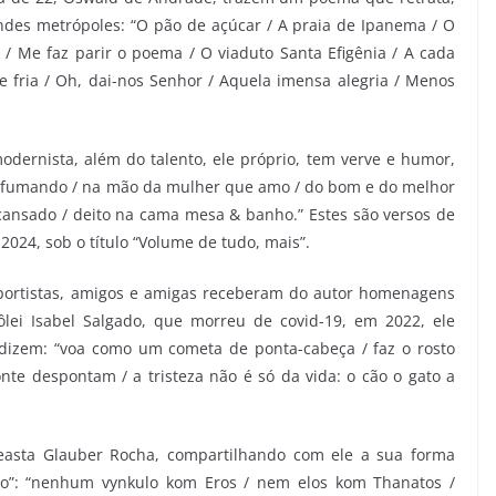
ndes metrópoles: “O pão de açúcar / A praia de Ipanema / O
/ Me faz parir o poema / O viaduto Santa Efigênia / A cada
e fria / Oh, dai-nos Senhor / Aquela imensa alegria / Menos
ernista, além do talento, ele próprio, tem verve e humor,
 fumando / na mão da mulher que amo / do bom e do melhor
cansado / deito na cama mesa & banho.” Estes são versos de
024, sob o título “Volume de tudo, mais”.
esportistas, amigos e amigas receberam do autor homenagens
lei Isabel Salgado, que morreu de covid-19, em 2022, ele
s dizem: “voa como um cometa de ponta-cabeça / faz o rosto
zonte despontam / a tristeza não é só da vida: o cão o gato a
ineasta Glauber Rocha, compartilhando com ele a sua forma
do”: “nenhum vynkulo kom Eros / nem elos kom Thanatos /