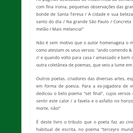
com fina ironia, pequenas observações das gra
bonde de Santa Teresa / A cidade e sua beleza 
santo do dia / Na grande São Paulo / Concreta 
melão / Mais melancia!”
Não é sem motivo que o autor homenageia o mod
como atestam os seus versos: “ando comendo &
// e quando volto para casa / amassado e bem 
outra coletânea de poemas, que veio a lume em 2
Outros poetas, criadores das diversas artes, 
em forma de poesia. Para a ex-jogadora de vô
dedicou o belo poema “set final”, cujos verso
sentir este calor / a favela e o asfalto no hori
morte, não!”
É deste livro o tributo que o poeta faz ao c
habitual de escrita, no poema “terceyro mun