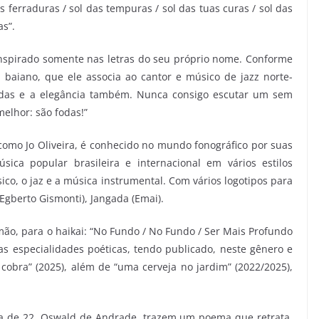
das ferraduras / sol das tempuras / sol das tuas curas / sol das
as”.
nspirado somente nas letras do seu próprio nome. Conforme
 baiano, que ele associa ao cantor e músico de jazz norte-
idas e a elegância também. Nunca consigo escutar um sem
melhor: são fodas!”
omo Jo Oliveira, é conhecido no mundo fonográfico por suas
sica popular brasileira e internacional em vários estilos
ico, o jaz e a música instrumental. Com vários logotipos para
 Egberto Gismonti), Jangada (Emai).
à mão, para o haikai: “No Fundo / No Fundo / Ser Mais Profundo
as especialidades poéticas, tendo publicado, neste gênero e
 cobra” (2025), além de “uma cerveja no jardim” (2022/2025),
a de 22, Oswald de Andrade, trazem um poema que retrata,