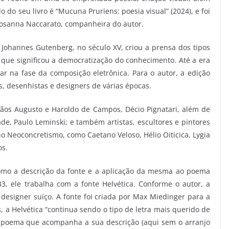
lo do seu livro é “Mucuna Pruriens: poesia visual” (2024), e foi
 Rosanna Naccarato, companheira do autor.
. Johannes Gutenberg, no século XV, criou a prensa dos tipos
 que significou a democratização do conhecimento. Até a era
 na fase da composição eletrônica. Para o autor, a edição
s, desenhistas e designers de várias épocas.
mãos Augusto e Haroldo de Campos, Décio Pignatari, além de
de, Paulo Leminski; e também artistas, escultores e pintores
o Neoconcretismo, como Caetano Veloso, Hélio Oiticica, Lygia
os.
como a descrição da fonte e a aplicação da mesma ao poema
, ele trabalha com a fonte Helvética. Conforme o autor, a
 designer suíço. A fonte foi criada por Max Miedinger para a
 a Helvética “continua sendo o tipo de letra mais querido de
o poema que acompanha a sua descrição (aqui sem o arranjo