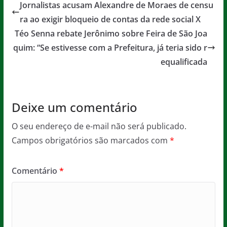
e
er
l
s
a
Jornalistas acusam Alexandre de Moraes de censu
b
A
g
ra ao exigir bloqueio de contas da rede social X
o
p
e
Téo Senna rebate Jerônimo sobre Feira de São Joa
o
p
quim: “Se estivesse com a Prefeitura, já teria sido r
equalificada
k
Deixe um comentário
O seu endereço de e-mail não será publicado.
Campos obrigatórios são marcados com
*
Comentário
*