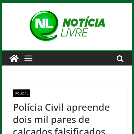
Pular
para
o
conteúdo
POLICIAL
Polícia Civil apreende
dois mil pares de
calçados falsificados