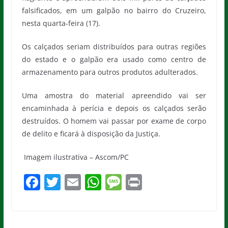
falsificados, em um galpão no bairro do Cruzeiro,
nesta quarta-feira (17).
Os calçados seriam distribuídos para outras regiões
do estado e o galpão era usado como centro de
armazenamento para outros produtos adulterados.
Uma amostra do material apreendido vai ser
encaminhada à perícia e depois os calçados serão
destruídos. O homem vai passar por exame de corpo
de delito e ficará à disposição da Justiça.
Imagem ilustrativa – Ascom/PC
F
T
E
W
M
Pr
a
w
m
h
e
in
c
itt
ai
at
ss
t