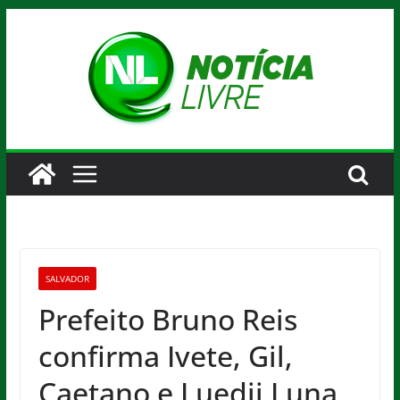
Pular
para
o
conteúdo
SALVADOR
Prefeito Bruno Reis
confirma Ivete, Gil,
Caetano e Luedji Luna