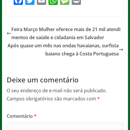
F
T
E
W
M
Pr
a
w
m
h
e
in
c
itt
ai
at
ss
t
e
er
l
s
a
Feira Março Mulher oferece mais de 21 mil atendi
b
A
g
mentos de saúde e cidadania em Salvador
o
p
e
Após quase um mês nas ondas havaianas, surfista
o
p
baiano chega à Costa Portuguesa
k
Deixe um comentário
O seu endereço de e-mail não será publicado.
Campos obrigatórios são marcados com
*
Comentário
*