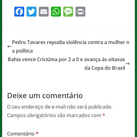
F
T
E
W
M
Pr
a
w
m
h
e
in
c
itt
ai
at
ss
t
e
er
l
s
a
Pedro Tavares repudia violência contra a mulher n
b
A
g
a política
o
p
e
Bahia vence Criciúma por 2 a 0 e avança às oitavas
o
p
da Copa do Brasil
k
Deixe um comentário
O seu endereço de e-mail não será publicado.
Campos obrigatórios são marcados com
*
Comentário
*