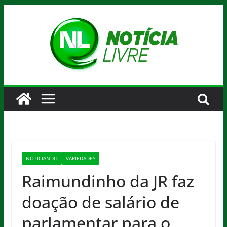
Pular
para
o
conteúdo
NOTICIANDO
VARIEDADES
Raimundinho da JR faz
doação de salário de
parlamentar para o