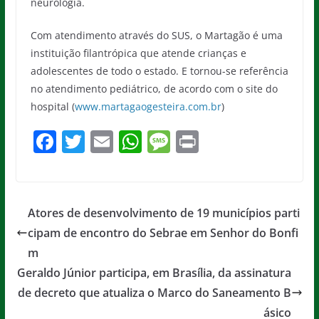
neurologia.
Com atendimento através do SUS, o Martagão é uma
instituição filantrópica que atende crianças e
adolescentes de todo o estado. E tornou-se referência
no atendimento pediátrico, de acordo com o site do
hospital (
www.martagaogesteira.com.br
)
F
T
E
W
M
Pr
a
w
m
h
e
in
c
itt
ai
at
ss
t
e
er
l
s
a
Atores de desenvolvimento de 19 municípios parti
b
A
g
cipam de encontro do Sebrae em Senhor do Bonfi
o
p
e
m
o
p
Geraldo Júnior participa, em Brasília, da assinatura
de decreto que atualiza o Marco do Saneamento B
k
ásico