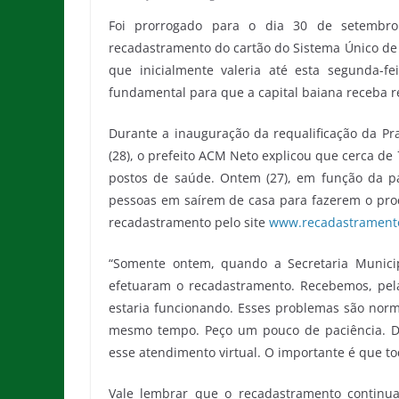
Foi prorrogado para o dia 30 de setembr
recadastramento do cartão do Sistema Único de
que inicialmente valeria até esta segunda-f
fundamental para que a capital baiana receba r
Durante a inauguração da requalificação da Pr
(28), o prefeito ACM Neto explicou que cerca d
postos de saúde. Ontem (27), em função da p
pessoas em saírem de casa para fazerem o proc
recadastramento pelo site
www.recadastramento
“Somente ontem, quando a Secretaria Municip
efetuaram o recadastramento. Recebemos, pela
estaria funcionando. Esses problemas são nor
mesmo tempo. Peço um pouco de paciência. De
esse atendimento virtual. O importante é que t
Vale lembrar que o recadastramento contin