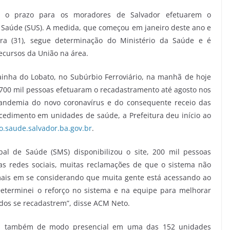
o o prazo para os moradores de Salvador efetuarem o
 Saúde (SUS). A medida, que começou em janeiro deste ano e
eira (31), segue determinação do Ministério da Saúde e é
ecursos da União na área.
ainha do Lobato, no Subúrbio Ferroviário, na manhã de hoje
e 700 mil pessoas efetuaram o recadastramento até agosto nos
andemia do novo coronavírus e do consequente receio das
edimento em unidades de saúde, a Prefeitura deu início ao
.saude.salvador.ba.gov.br
.
al de Saúde (SMS) disponibilizou o site, 200 mil pessoas
s redes sociais, muitas reclamações de que o sistema não
mais em se considerando que muita gente está acessando ao
terminei o reforço no sistema e na equipe para melhorar
odos se recadastrem”, disse ACM Neto.
ua também de modo presencial em uma das 152 unidades