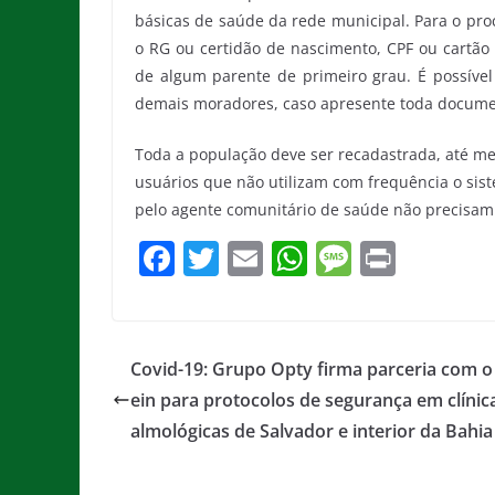
básicas de saúde da rede municipal. Para o pro
o RG ou certidão de nascimento, CPF ou cartã
de algum parente de primeiro grau. É possíve
demais moradores, caso apresente toda docume
Toda a população deve ser recadastrada, até 
usuários que não utilizam com frequência o sis
pelo agente comunitário de saúde não precisam
F
T
E
W
M
Pr
a
w
m
h
e
in
c
itt
ai
at
ss
t
e
er
l
s
a
Covid-19: Grupo Opty firma parceria com o 
b
A
g
ein para protocolos de segurança em clínica
o
p
e
almológicas de Salvador e interior da Bahia
o
p