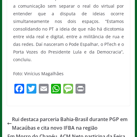
a comunicação sem separar o real do virtual por
entender que a disputa de ideias ocorre
simultaneamente nos dois espaços. “Estamos
consolidando no PT a ideia de que não há dicotomia
entre vida real e digital, entre a militância de rua e
das redes. Daí nasceram o Pode Espalhar, o PTech e o
Porta Vozes do Presidente Lula e da Democracia”,
concluiu.
Foto: Vinícius Magalhães
F
T
E
W
M
Pr
a
w
m
h
e
in
c
itt
ai
at
ss
t
e
er
l
s
a
Rui destaca parceria Bahia-Brasil durante PGP em
b
A
g
Macaúbas e cita novo IFBA na região
Em Morro do Chapéu, ACM Neto participa da Feira