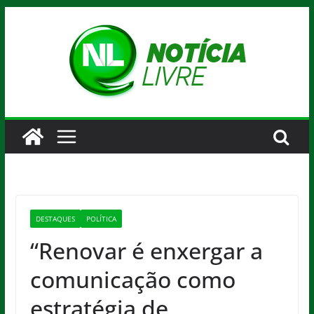
Pular
para
o
conteúdo
DESTAQUES
POLÍTICA
“Renovar é enxergar a
comunicação como
estratégia de