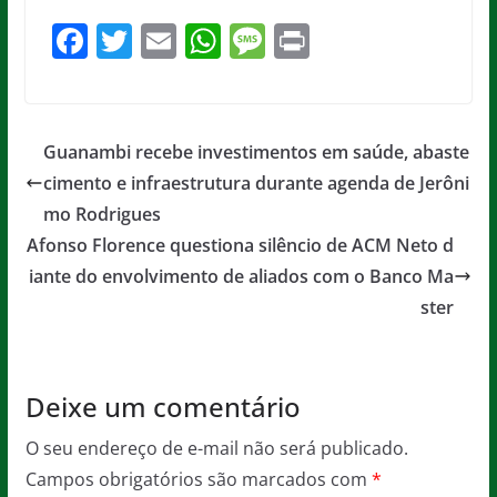
F
T
E
W
M
Pr
a
w
m
h
e
in
c
itt
ai
at
ss
t
e
er
l
s
a
Guanambi recebe investimentos em saúde, abaste
b
A
g
cimento e infraestrutura durante agenda de Jerôni
o
p
e
mo Rodrigues
o
p
Afonso Florence questiona silêncio de ACM Neto d
iante do envolvimento de aliados com o Banco Ma
k
ster
Deixe um comentário
O seu endereço de e-mail não será publicado.
Campos obrigatórios são marcados com
*