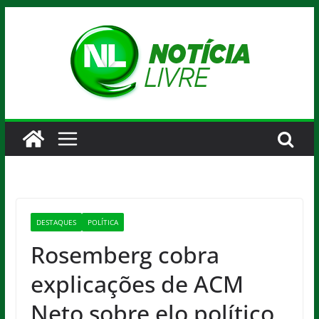
Pular
para
o
conteúdo
DESTAQUES
POLÍTICA
Rosemberg cobra
explicações de ACM
Neto sobre elo político