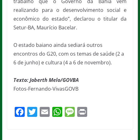
trabalho que o Governo da Bahia vem
realizando para o desenvolvimento social e
econômico do estado”, declarou o titular da
Setur-BA, Maurício Bacelar.
O estado baiano ainda sediará outros
encontros do G20, com os temas de saúde (2 a
6 de junho) e cultura (4 a 6 de novembro).
Texto: Joberth Melo/GOVBA
Fotos-Fernando-VivasGOVB
F
T
E
W
M
Pr
a
w
m
h
e
in
c
itt
ai
at
ss
t