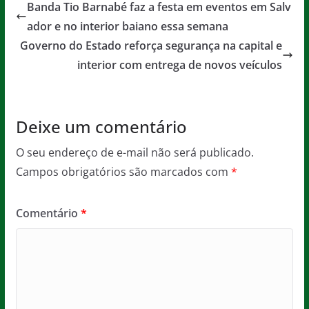
e
er
l
s
a
Banda Tio Barnabé faz a festa em eventos em Salv
b
A
g
ador e no interior baiano essa semana
o
p
e
Governo do Estado reforça segurança na capital e
o
p
interior com entrega de novos veículos
k
Deixe um comentário
O seu endereço de e-mail não será publicado.
Campos obrigatórios são marcados com
*
Comentário
*