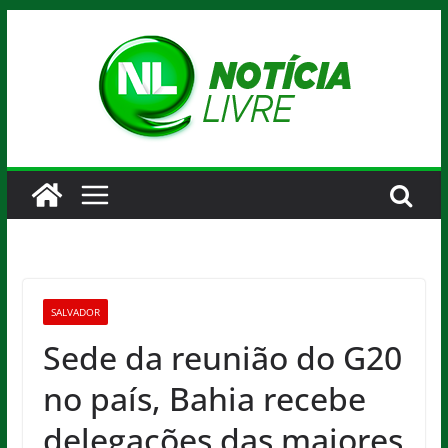
Pular
para
o
conteúdo
SALVADOR
Sede da reunião do G20
no país, Bahia recebe
delegações das maiores