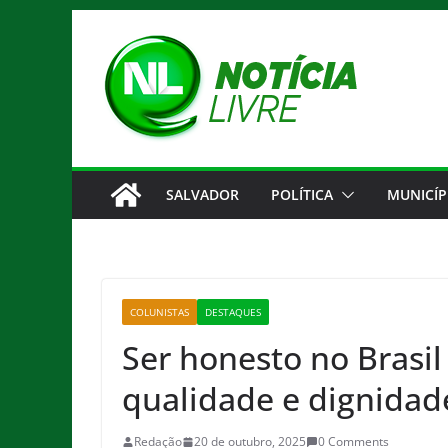
Pular
para
o
conteúdo
SALVADOR
POLÍTICA
MUNICÍP
COLUNISTAS
DESTAQUES
Ser honesto no Brasi
qualidade e dignidad
Redação
20 de outubro, 2025
0 Comments