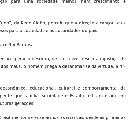
ção para uma sociedade melhor, nem crescimento e
 Tudo”, da Rede Globo, percebi que a direção alcançou seus
osos para a sociedade e as autoridades do país.
stre Rui Barbosa:
er prosperar a desonra; de tanto ver crescer a injustiça; de
dos maus, o homem chega a desanimar-se da virtude, a rir-
ioeconômico, educacional, cultural e comportamental da
rgente que família, sociedade e Estado reflitam e adotem
uturas gerações.
asil melhor se ensinarmos as crianças, desde as primeiras