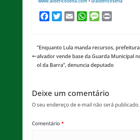
www.aldericosena.com
•
@aldericosena
F
T
E
W
M
Pr
a
w
m
h
e
in
c
itt
ai
at
ss
t
e
er
l
s
a
”Enquanto Lula manda recursos, prefeitura
b
A
g
alvador vende base da Guarda Municipal n
o
p
e
ol da Barra”, denuncia deputado
o
p
k
Deixe um comentário
O seu endereço de e-mail não será publicado.
Comentário
*