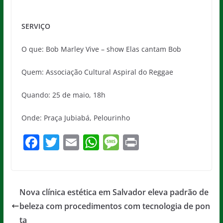
SERVIÇO
O que: Bob Marley Vive – show Elas cantam Bob
Quem: Associação Cultural Aspiral do Reggae
Quando: 25 de maio, 18h
Onde: Praça Jubiabá, Pelourinho
F
T
E
W
M
Pr
a
w
m
h
e
in
c
itt
ai
at
ss
t
e
er
l
s
a
Nova clínica estética em Salvador eleva padrão de
b
A
g
beleza com procedimentos com tecnologia de pon
o
p
e
ta