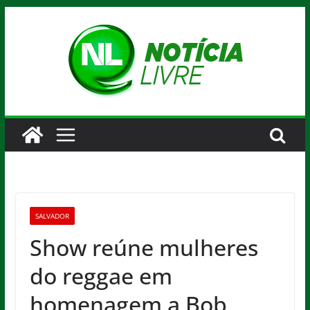
Pular
para
o
conteúdo
SALVADOR
Show reúne mulheres
do reggae em
homenagem a Bob