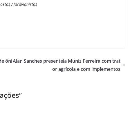
oetas Aldravianistas
de ôni
Alan Sanches presenteia Muniz Ferreira com trat
or agrícola e com implementos
gações
”