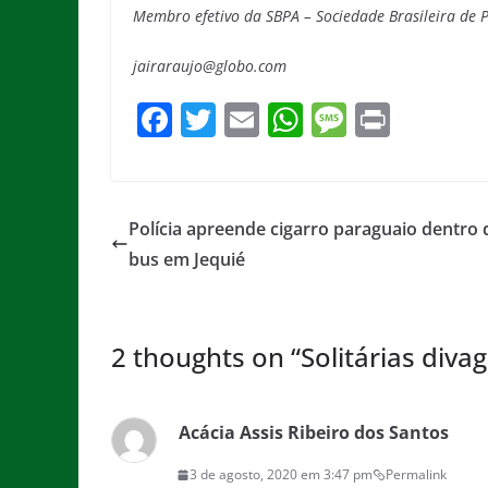
Membro efetivo da SBPA – Sociedade Brasileira de P
jairaraujo@globo.com
F
T
E
W
M
Pr
a
w
m
h
e
in
c
itt
ai
at
ss
t
e
er
l
s
a
Polícia apreende cigarro paraguaio dentro 
b
A
g
bus em Jequié
o
p
e
o
p
2 thoughts on “
Solitárias diva
k
Acácia Assis Ribeiro dos Santos
3 de agosto, 2020 em 3:47 pm
Permalink