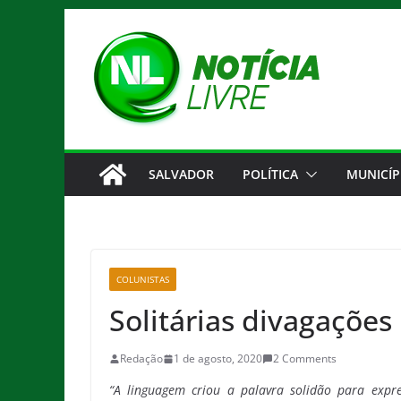
Pular
para
o
conteúdo
SALVADOR
POLÍTICA
MUNICÍP
COLUNISTAS
Solitárias divagações
Redação
1 de agosto, 2020
2 Comments
“A linguagem criou a palavra solidão para expre