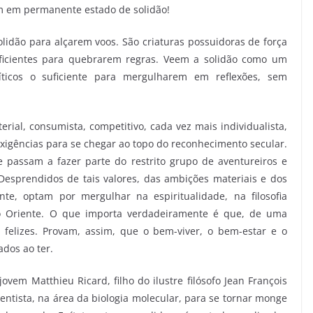
em em permanente estado de solidão!
lidão para alçarem voos. São criaturas possuidoras de força
suficientes para quebrarem regras. Veem a solidão como um
ríticos o suficiente para mergulharem em reflexões, sem
al, consumista, competitivo, cada vez mais individualista,
exigências para se chegar ao topo do reconhecimento secular.
 passam a fazer parte do restrito grupo de aventureiros e
Desprendidos de tais valores, das ambições materiais e dos
nte, optam por mergulhar na espiritualidade, na filosofia
do Oriente. O que importa verdadeiramente é que, de uma
elizes. Provam, assim, que o bem-viver, o bem-estar e o
ados ao ter.
vem Matthieu Ricard, filho do ilustre filósofo Jean François
entista, na área da biologia molecular, para se tornar monge