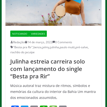
NOTICIANDO
VARIEDADES
Redação
14 de março, 2022
0 Comments
"Besta pra Rir"
,
benza
,
jalmy
,
julinha
,
paulo mutti
,
pré-salve
,
riachão do jacuípe
Julinha estreia carreira solo
com lançamento do single
“Besta pra Rir”
Música autoral traz mistura de ritmos, símbolos e
memórias da cultura do interior da Bahia Um mantra
dos emocionados assumidos,