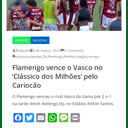
ESPORTES
NACIONAL
Redação
6 de março, 2022
0 Comments
carioca
,
esportes
,
fla
,
flamengo
,
futebol
,
megão
,
mengo
Flamengo vence o Vasco no
‘Clássico dos Milhões’ pelo
Cariocão
O Flamengo venceu o rival Vasco da Gama por 2 a 1
na tarde deste domingo (6), no Estádio Nilton Santos.
F
T
E
W
M
Pr
a
w
m
h
e
in