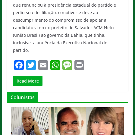
que renunciou à presidência estadual do partido e
pediu sua desfiliação, o motivo se deve ao
descumprimento do compromisso de apoiar a
candidatura do ex-prefeito de Salvador ACM Neto
(União Brasil) ao governo da Bahia, que tinha,
inclusive, a anuência da Executiva Nacional do
partido.
F
T
E
W
M
Pr
a
w
m
h
e
in
c
itt
ai
at
ss
t
Read More
e
er
l
s
a
Colunistas
b
A
g
o
p
e
o
p
k