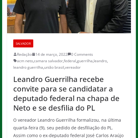
SALVADOR
Redação
14 de março, 2022
0 Comments
acm neto
,
camara salvador
,
federal
,
guerrilha
,
leandro
,
leandro guerrilha
,
união brasil
,
vereador
Leandro Guerrilha recebe
convite para se candidatar a
deputado federal na chapa de
Neto e se desfilia do PL
O vereador Leandro Guerrilha formalizou, na última
quarta-feira (9), seu pedido de desfiliação do PL.
Assim como o ex-deputado federal José Carlos Araújo