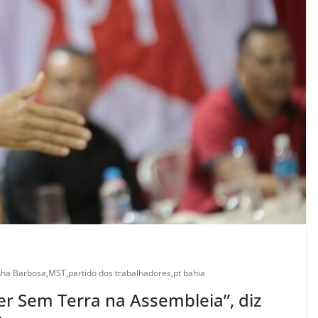
nha Barbosa
,
MST
,
partido dos trabalhadores
,
pt bahia
r Sem Terra na Assembleia”, diz