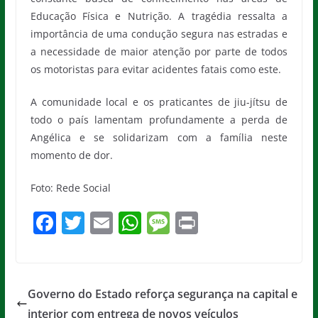
Educação Física e Nutrição. A tragédia ressalta a
importância de uma condução segura nas estradas e
a necessidade de maior atenção por parte de todos
os motoristas para evitar acidentes fatais como este.
A comunidade local e os praticantes de jiu-jítsu de
todo o país lamentam profundamente a perda de
Angélica e se solidarizam com a família neste
momento de dor.
Foto: Rede Social
F
T
E
W
M
Pr
a
w
m
h
e
in
c
itt
ai
at
ss
t
e
er
l
s
a
Governo do Estado reforça segurança na capital e
b
A
g
interior com entrega de novos veículos