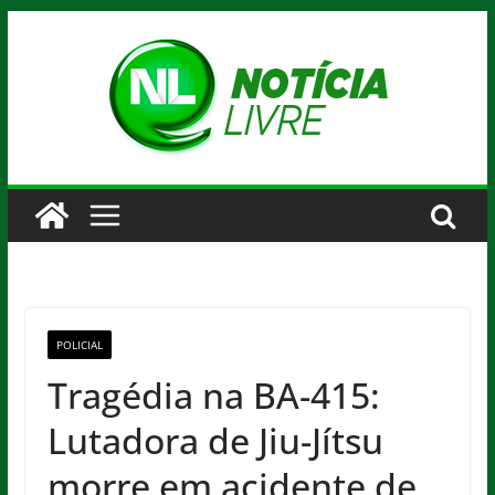
Pular
para
o
conteúdo
POLICIAL
Tragédia na BA-415:
Lutadora de Jiu-Jítsu
morre em acidente de