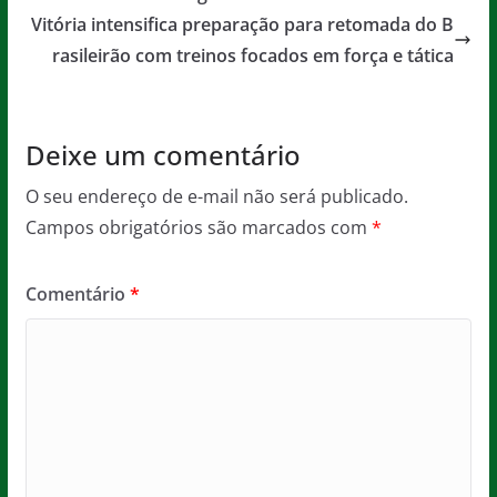
o
p
e
Vitória intensifica preparação para retomada do B
o
p
rasileirão com treinos focados em força e tática
k
Deixe um comentário
O seu endereço de e-mail não será publicado.
Campos obrigatórios são marcados com
*
Comentário
*