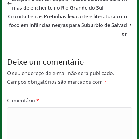
b
A
g
mas de enchente no Rio Grande do Sul
o
p
e
Circuito Letras Pretinhas leva arte e literatura com
o
p
foco em infâncias negras para Subúrbio de Salvad
or
k
Deixe um comentário
O seu endereço de e-mail não será publicado.
Campos obrigatórios são marcados com
*
Comentário
*