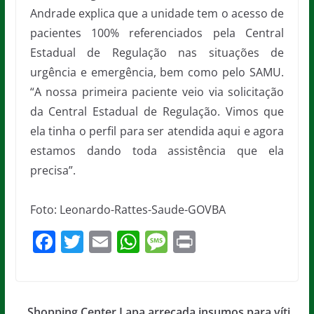
Andrade explica que a unidade tem o acesso de
pacientes 100% referenciados pela Central
Estadual de Regulação nas situações de
urgência e emergência, bem como pelo SAMU.
“A nossa primeira paciente veio via solicitação
da Central Estadual de Regulação. Vimos que
ela tinha o perfil para ser atendida aqui e agora
estamos dando toda assistência que ela
precisa”.
Foto: Leonardo-Rattes-Saude-GOVBA
F
T
E
W
M
Pr
a
w
m
h
e
in
c
itt
ai
at
ss
t
e
er
l
s
a
Shopping Center Lapa arrecada insumos para víti