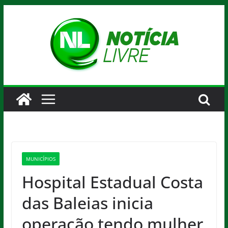
Pular
para
o
conteúdo
MUNICÍPIOS
Hospital Estadual Costa
das Baleias inicia
operação tendo mulher