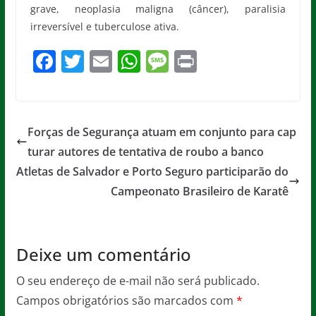
grave, neoplasia maligna (câncer), paralisia
irreversível e tuberculose ativa.
F
T
E
W
M
Pr
a
w
m
h
e
in
c
itt
ai
at
ss
t
e
er
l
s
a
Forças de Segurança atuam em conjunto para cap
b
A
g
turar autores de tentativa de roubo a banco
o
p
e
Atletas de Salvador e Porto Seguro participarão do
o
p
Campeonato Brasileiro de Karatê
k
Deixe um comentário
O seu endereço de e-mail não será publicado.
Campos obrigatórios são marcados com
*