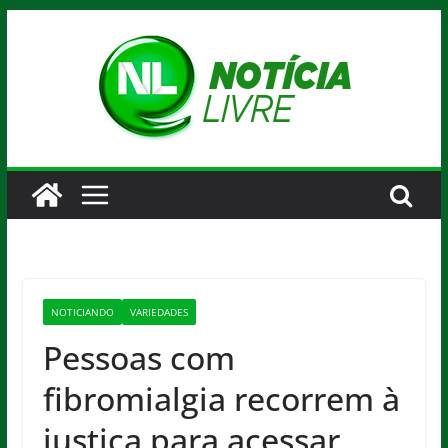
Pular
para
o
conteúdo
NOTICIANDO
VARIEDADES
Pessoas com
fibromialgia recorrem à
justiça para acessar