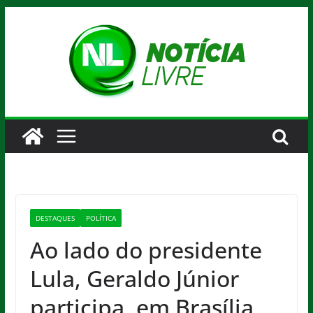
Pular
para
o
conteúdo
DESTAQUES
POLÍTICA
Ao lado do presidente
Lula, Geraldo Júnior
participa, em Brasília,