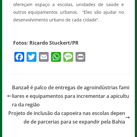
ofereçam espaço a escolas, unidades de saúde e
outros equipamentos urbanos. “Eles vão ajudar no
desenvolvimento urbano de cada cidade”.
Fotos: Ricardo Stuckert/PR
F
T
E
W
M
Pr
a
w
m
h
e
in
c
itt
ai
at
ss
t
e
er
l
s
a
Banzaê é palco de entregas de agroindústrias fami
b
A
g
liares e equipamentos para incrementar a apicultu
o
p
e
ra da região
o
p
Projeto de inclusão da capoeira nas escolas depen
de de parcerias para se expandir pela Bahia
k