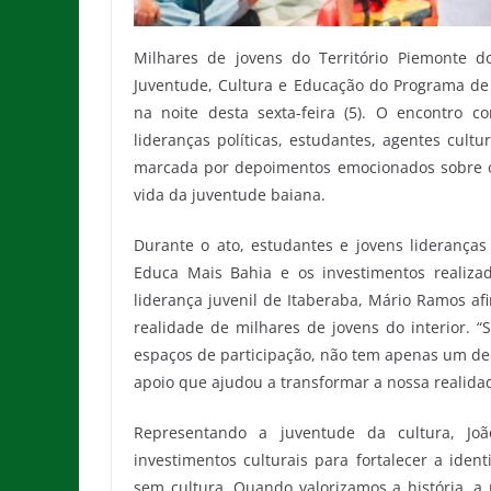
Milhares de jovens do Território Piemonte d
Juventude, Cultura e Educação do Programa de G
na noite desta sexta-feira (5). O encontro 
lideranças políticas, estudantes, agentes cult
marcada por depoimentos emocionados sobre os
vida da juventude baiana.
Durante o ato, estudantes e jovens liderança
Educa Mais Bahia e os investimentos realizad
liderança juvenil de Itaberaba, Mário Ramos a
realidade de milhares de jovens do interior. 
espaços de participação, não tem apenas um de
apoio que ajudou a transformar a nossa realidad
Representando a juventude da cultura, Joã
investimentos culturais para fortalecer a iden
sem cultura. Quando valorizamos a história, a