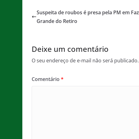
c
itt
ai
at
ss
t
e
er
l
s
a
Suspeita de roubos é presa pela PM em Fa
b
A
g
Grande do Retiro
o
p
e
o
p
Deixe um comentário
k
O seu endereço de e-mail não será publicado.
Comentário
*