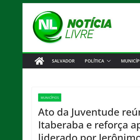
Pular
para
o
conteúdo
SALVADOR
POLÍTICA
MUNICÍP
MUNICÍPIOS
Ato da Juventude reú
Itaberaba e reforça a
liderado por Jerônim