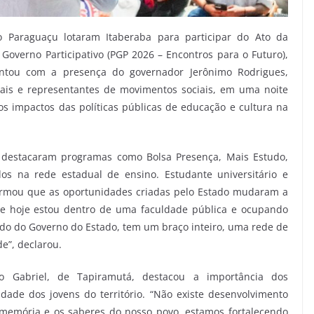
o Paraguaçu lotaram Itaberaba para participar do Ato da
overno Participativo (PGP 2026 – Encontros para o Futuro),
contou com a presença do governador Jerônimo Rodrigues,
urais e representantes de movimentos sociais, em uma noite
 impactos das políticas públicas de educação e cultura na
s destacaram programas como Bolsa Presença, Mais Estudo,
os na rede estadual de ensino. Estudante universitário e
firmou que as oportunidades criadas pelo Estado mudaram a
“Se hoje estou dentro de uma faculdade pública e ocupando
do do Governo do Estado, tem um braço inteiro, uma rede de
e”, declarou.
o Gabriel, de Tapiramutá, destacou a importância dos
tidade dos jovens do território. “Não existe desenvolvimento
 memória e os saberes do nosso povo, estamos fortalecendo