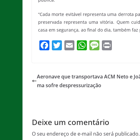
“Cada morte evitável representa uma derrota par
preservada representa uma vitória. Quem cui
casa em segurança, ao final do dia, também faz 
F
T
E
W
M
Pr
a
w
m
h
e
in
c
itt
ai
at
ss
t
e
er
l
s
a
Aeronave que transportava ACM Neto e Jo
b
A
g
ma sofre despressurização
o
p
e
o
p
k
Deixe um comentário
O seu endereço de e-mail não será publicado.