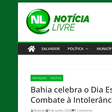
Pular
para
o
conteúdo
SALVADOR
POLÍTICA
MUNICÍP
DESTAQUES
POLÍTICA
Bahia celebra o Dia E
Combate à Intolerânci
Redação
9 de junho, 2026
0 Comments