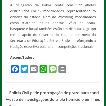
A delegação da Bahia conta com 172 atletas
distribuídos em 17 modalidades, representando 26
cidades do estado. Além do Wrestling, modalidades
como triathlon, águas abertas, vôlei de praia,
basquete e futsal também estão em disputa. O grupo
tem o apoio do Governo do Estado, por meio da
Secretaria de Educação, Setre e Sudesb, reforçando a
tradição esportiva baiana em competições nacionais.
Ascom/Sudesb
F
T
E
W
M
Pr
a
w
m
h
e
in
c
itt
ai
at
ss
t
e
er
l
s
a
Polícia Civil pede prorrogação de prazo para concl
b
A
g
usão de investigações do triplo homicídio em Ilhéu
s