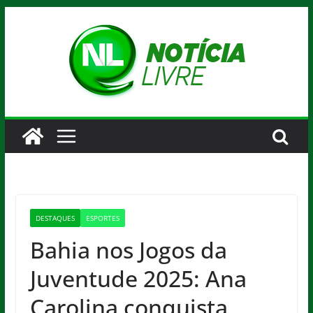
Pular
para
o
conteúdo
DESTAQUES
ESPORTES
Bahia nos Jogos da
Juventude 2025: Ana
Carolina conquista