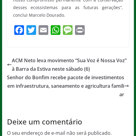
desses ecossistemas para as futuras gerações”,
conclui Marcelo Dourado.
F
T
E
W
M
Pr
a
w
m
h
e
in
c
itt
ai
at
ss
t
e
er
l
s
a
ACM Neto leva movimento “Sua Voz é Nossa Voz”
b
A
g
à Barra da Estiva neste sábado (6)
o
p
e
Senhor do Bonfim recebe pacote de investimentos
o
p
em infraestrutura, saneamento e agricultura famili
ar
k
Deixe um comentário
O seu endereço de e-mail não será publicado.