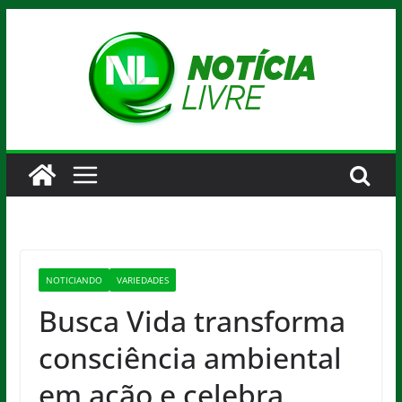
Pular
para
o
conteúdo
NOTICIANDO
VARIEDADES
Busca Vida transforma
consciência ambiental
em ação e celebra