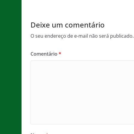
o
p
e
o
p
Deixe um comentário
k
O seu endereço de e-mail não será publicado.
Comentário
*