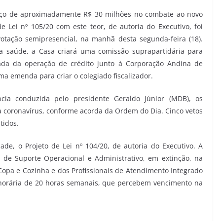
forço de aproximadamente R$ 30 milhões no combate ao novo
e Lei nº 105/20 com este teor, de autoria do Executivo, foi
tação semipresencial, na manhã desta segunda-feira (18).
a saúde, a Casa criará uma comissão suprapartidária para
jada da operação de crédito junto à Corporação Andina de
a emenda para criar o colegiado fiscalizador.
ncia conduzida pelo presidente Geraldo Júnior (MDB), os
 coronavírus, conforme acorda da Ordem do Dia. Cinco vetos
tidos.
e, o Projeto de Lei nº 104/20, de autoria do Executivo. A
de Suporte Operacional e Administrativo, em extinção, na
 Copa e Cozinha e dos Profissionais de Atendimento Integrado
 horária de 20 horas semanais, que percebem vencimento na