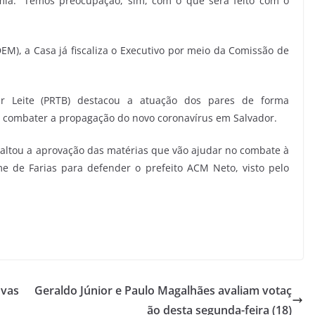
mia. “Temos preocupação, sim, com o que será feito com o
M), a Casa já fiscaliza o Executivo por meio da Comissão de
ar Leite (PRTB) destacou a atuação dos pares de forma
a combater a propagação do novo coronavírus em Salvador.
altou a aprovação das matérias que vão ajudar no combate à
me de Farias para defender o prefeito ACM Neto, visto pelo
ovas
Geraldo Júnior e Paulo Magalhães avaliam votaç
ão desta segunda-feira (18)