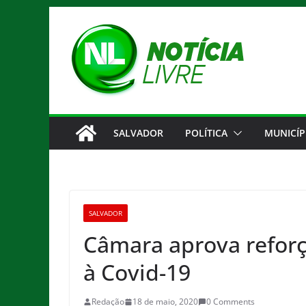
Pular
para
o
conteúdo
SALVADOR
POLÍTICA
MUNICÍP
SALVADOR
Câmara aprova refor
à Covid-19
Redação
18 de maio, 2020
0 Comments