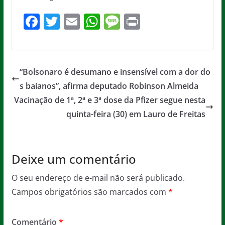
F
T
E
W
M
Pr
a
w
m
h
e
in
c
itt
ai
at
ss
t
e
er
l
s
a
“Bolsonaro é desumano e insensível com a dor do
b
A
g
s baianos”, afirma deputado Robinson Almeida
o
p
e
Vacinação de 1ª, 2ª e 3ª dose da Pfizer segue nesta
o
p
quinta-feira (30) em Lauro de Freitas
k
Deixe um comentário
O seu endereço de e-mail não será publicado.
Campos obrigatórios são marcados com
*
Comentário
*