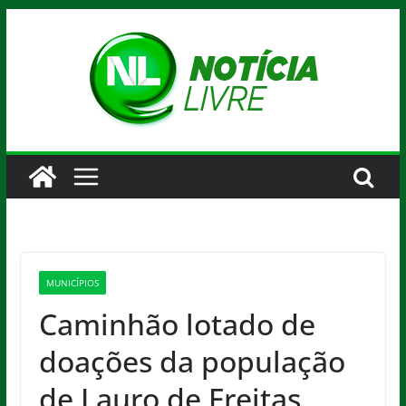
Pular
para
o
conteúdo
MUNICÍPIOS
Caminhão lotado de
doações da população
de Lauro de Freitas