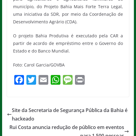
município, do Projeto Bahia Mais Forte Terra Legal,
uma iniciativa da SDR, por meio da Coordenação de
Desenvolvimento Agrário (CDA).
O projeto Bahia Produtiva é executado pela CAR a
partir de acordo de empréstimo entre o Governo do
Estado e do Banco Mundial.
Foto: Carol Garcia/GOVBA
F
T
E
W
M
Pr
a
w
m
h
e
in
c
itt
ai
at
ss
t
e
er
l
s
a
Site da Secretaria de Segurança Pública da Bahia é
b
A
g
hackeado
o
p
e
Rui Costa anuncia redução de público em eventos
para 1.500 pessoas