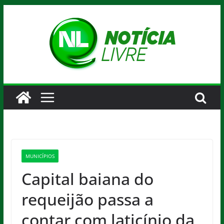
Pular
para
o
conteúdo
MUNICÍPIOS
Capital baiana do
requeijão passa a
contar com laticínio da