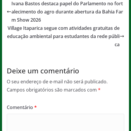
e
er
l
s
a
Ivana Bastos destaca papel do Parlamento no fort
b
A
g
alecimento do agro durante abertura da Bahia Far
o
p
e
m Show 2026
o
p
Village Itaparica segue com atividades gratuitas de
educação ambiental para estudantes da rede públi
k
ca
Deixe um comentário
O seu endereço de e-mail não será publicado.
Campos obrigatórios são marcados com
*
Comentário
*