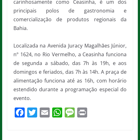
carinhosamente como Ceasinha, é um dos
principais polos de gastronomia e
comercialização de produtos regionais da
Bahia.
Localizada na Avenida Juracy Magalhães Júnior,
nº 1624, no Rio Vermelho, a Ceasinha funciona
de segunda a sábado, das 7h às 19h, e aos
domingos e feriados, das 7h às 14h. A praça de
alimentação funciona até as 16h, com horário
estendido durante a programação especial do
evento.
F
T
E
W
M
Pr
a
w
m
h
e
in
c
itt
ai
at
ss
t