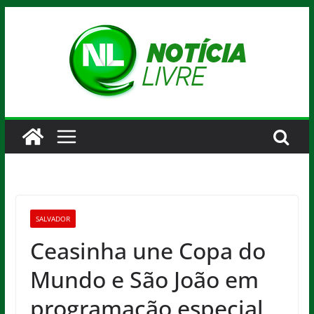
Pular
para
o
conteúdo
SALVADOR
Ceasinha une Copa do
Mundo e São João em
programação especial