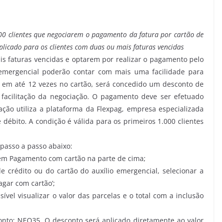
000 clientes que negociarem o pagamento da fatura por cartão de
aplicado para os clientes com duas ou mais faturas vencidas
s faturas vencidas e optarem por realizar o pagamento pelo
 emergencial poderão contar com mais uma facilidade para
s em até 12 vezes no cartão, será concedido um desconto de
 facilitação da negociação. O pagamento deve ser efetuado
sação utiliza a plataforma da
Flexpag
, empresa especializada
débito. A condição é válida para os primeiros 1.000 clientes
 passo a passo abaixo:
 em
Pagamento com cartão
na parte de cima;
de crédito ou do cartão do auxílio emergencial, selecionar a
agar com cartão’;
ível visualizar o valor das parcelas e o total com a inclusão
onto:
NEO35
. O desconto será aplicado diretamente ao valor