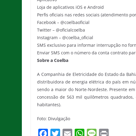
Loja de aplicativos iOS e Android
Perfis oficiais nas redes sociais (atendimento 
Facebook – @coelbaoficial
Twitter – @oficialcoelba
Instagram – @coelba_oficial
SMS exclusivo para informar interrupção no for
Enviar SMS com o número da conta contrato pa
Sobre a Coelba
A Companhia de Eletricidade do Estado da Bahia
distribuidora de energia elétrica do país em n
sendo a maior do Norte-Nordeste. Presente em
concessão de 563 mil quilômetros quadrados, 
habitantes).
Foto: Divulgação
F
T
E
W
M
Pr