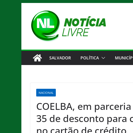
Pular
para
o
conteúdo
SALVADOR
POLÍTICA
MUNICÍP
NACIONAL
COELBA, em parceria 
35 de desconto para c
no cartão de crédito