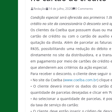
Redação
14 de julho, 2020
0 Comments
Condição especial será oferecida aos primeiros 1.
crédito no site da concessionária O desconto será 
Os clientes da Coelba que possuem duas ou mai
cartão de crédito ou com o cartão de auxílio
quitação da dívida. Além de parcelar as fatura
R$35, possibilitando uma redução do débito e
diretamente no site da distribuidora, e a tran
em pagamento por meio de cartões de crédito e 
que atenderem aos critérios da ação especial.
Para receber o desconto, o cliente deve seguir o
• No site da Coelba (
www.coelba.com.br
) clique
• O cliente deverá inserir os dados do cartão 
quantidade de parcelas desejadas e clicar em ‘P
• Ao selecionar a quantidade de parcelas, é poss
da taxa de serviço do cartão;
• O cliente deve então inserir o código de desc