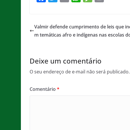
a
w
m
h
e
in
c
itt
ai
at
ss
t
e
er
l
s
a
Valmir defende cumprimento de leis que in
b
A
g
m temáticas afro e indígenas nas escolas d
o
p
e
o
p
Deixe um comentário
k
O seu endereço de e-mail não será publicado.
Comentário
*