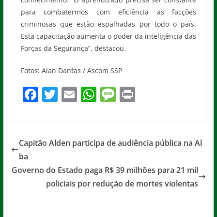
para combatermos com eficiência as facções
criminosas que estão espalhadas por todo o país.
Esta capacitação aumenta o poder da inteligência das
Forças da Segurança”, destacou.
Fotos: Alan Dantas / Ascom SSP
F
T
E
W
M
Pr
a
w
m
h
e
in
c
itt
ai
at
ss
t
e
er
l
s
a
Capitão Alden participa de audiência pública na Al
b
A
g
ba
o
p
e
Governo do Estado paga R$ 39 milhões para 21 mil
o
p
policiais por redução de mortes violentas
k