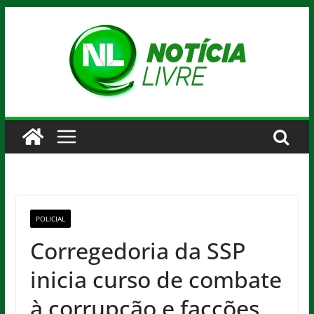
Pular
para
o
conteúdo
POLICIAL
Corregedoria da SSP
inicia curso de combate
à corrupção e facções