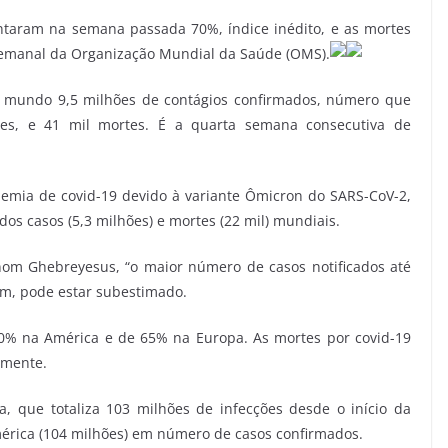
taram na semana passada 70%, índice inédito, e as mortes
semanal da Organização Mundial da Saúde (OMS).
o mundo 9,5 milhões de contágios confirmados, número que
res, e 41 mil mortes. É a quarta semana consecutiva de
demia de covid-19 devido à variante Ômicron do SARS-CoV-2,
os casos (5,3 milhões) e mortes (22 mil) mundiais.
om Ghebreyesus, “o maior número de casos notificados até
im, pode estar subestimado.
0% na América e de 65% na Europa. As mortes por covid-19
amente.
, que totaliza 103 milhões de infecções desde o início da
érica (104 milhões) em número de casos confirmados.