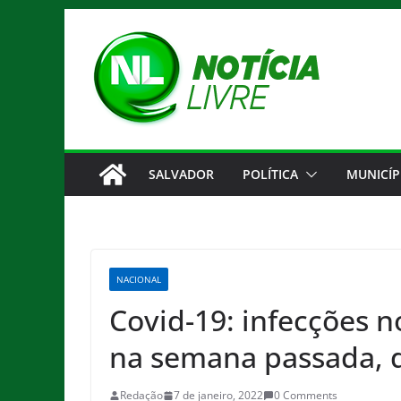
Pular
para
o
conteúdo
SALVADOR
POLÍTICA
MUNICÍP
NACIONAL
Covid-19: infecções
na semana passada, 
Redação
7 de janeiro, 2022
0 Comments