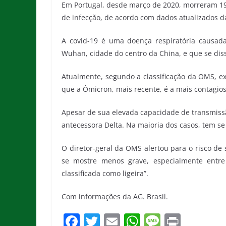
Em Portugal, desde março de 2020, morreram 19,
de infecção, de acordo com dados atualizados d
A covid-19 é uma doença respiratória causad
Wuhan, cidade do centro da China, e que se d
Atualmente, segundo a classificação da OMS, e
que a Ômicron, mais recente, é a mais contagios
Apesar de sua elevada capacidade de transmis
antecessora Delta. Na maioria dos casos, tem se
O diretor-geral da OMS alertou para o risco de
se mostre menos grave, especialmente entre 
classificada como ligeira”.
Com informações da AG. Brasil.
F
T
E
W
M
Pr