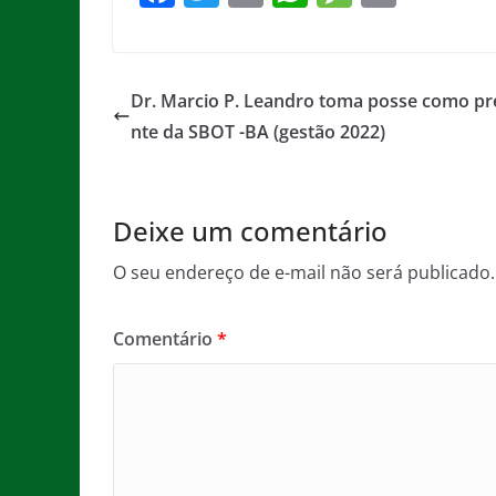
a
w
m
h
e
in
c
itt
ai
at
ss
t
e
er
l
s
a
Dr. Marcio P. Leandro toma posse como pr
b
A
g
nte da SBOT -BA (gestão 2022)
o
p
e
o
p
Deixe um comentário
k
O seu endereço de e-mail não será publicado.
Comentário
*