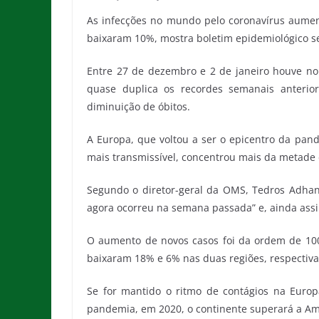
As infecções no mundo pelo coronavírus aumen
baixaram 10%, mostra boletim epidemiológico 
Entre 27 de dezembro e 2 de janeiro houve n
quase duplica os recordes semanais anterio
diminuição de óbitos.
A Europa, que voltou a ser o epicentro da pan
mais transmissível, concentrou mais da metade d
Segundo o diretor-geral da OMS, Tedros Adhan
agora ocorreu na semana passada” e, ainda ass
O aumento de novos casos foi da ordem de 10
baixaram 18% e 6% nas duas regiões, respectiv
Se for mantido o ritmo de contágios na Europa
pandemia, em 2020, o continente superará a Am