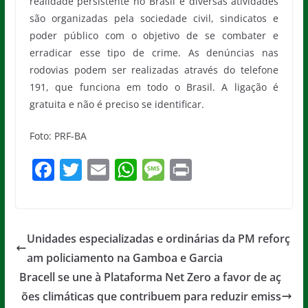
realidade persistente no Brasil e diversas atividades
são organizadas pela sociedade civil, sindicatos e
poder público com o objetivo de se combater e
erradicar esse tipo de crime. As denúncias nas
rodovias podem ser realizadas através do telefone
191, que funciona em todo o Brasil. A ligação é
gratuita e não é preciso se identificar.
Foto: PRF-BA
F
T
E
W
M
Pr
a
w
m
h
e
in
c
itt
ai
at
ss
t
e
er
l
s
a
Unidades especializadas e ordinárias da PM reforç
b
A
g
am policiamento na Gamboa e Garcia
o
p
e
Bracell se une à Plataforma Net Zero a favor de aç
o
p
ões climáticas que contribuem para reduzir emiss