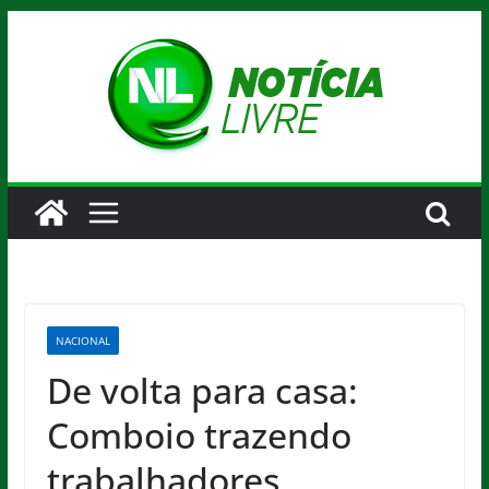
Pular
para
o
conteúdo
NACIONAL
De volta para casa:
Comboio trazendo
trabalhadores