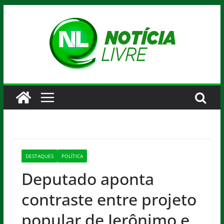
Pular
para
o
conteúdo
DESTAQUES
POLÍTICA
Deputado aponta
contraste entre projeto
popular de Jerônimo e