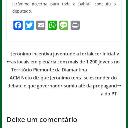
Jerônimo governa para toda a Bahia”, concluiu o
deputado.
F
T
E
W
M
Pr
a
w
m
h
e
in
c
itt
ai
at
ss
t
e
er
l
s
a
Jerônimo incentiva juventude a fortalecer iniciativ
b
A
g
as locais em plenária com mais de 1.200 jovens no
o
p
e
Território Piemonte da Diamantina
o
p
ACM Neto diz que Jerônimo tenta se esconder do
debate e que governador sumiu até da propagand
k
a do PT
Deixe um comentário