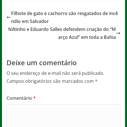
c
itt
ai
at
ss
t
e
er
l
s
a
Filhote de gato e cachorro são resgatados de incê
b
A
g
ndio em Salvador
o
p
e
Niltinho e Eduardo Salles defendem criação do “M
o
p
arço Azul” em toda a Bahia
k
Deixe um comentário
O seu endereço de e-mail não será publicado.
Campos obrigatórios são marcados com
*
Comentário
*