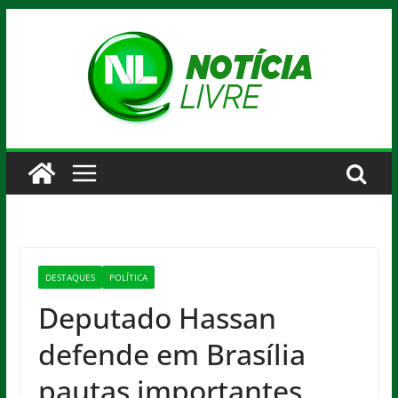
Pular
para
o
conteúdo
DESTAQUES
POLÍTICA
Deputado Hassan
defende em Brasília
pautas importantes