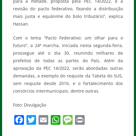
para a metade, proposta pela PEC 14/2022, e a
revisão do pacto federativo, fixando a distribuição
mais justa e equânime do bolo tributário”, explica
Hassan.
Com o tema “Pacto Federativo: um olhar para o
futuro”, a 24ª marcha, iniciada nesta segunda-feira,
prossegue até o dia 30, reunindo milhares de
prefeitos de todas as partes do País. Além da
aprovação da PEC 14/2022, serão abordadas outras
demandas, a exemplo do reajuste da Tabela do SUS,
sem reajuste desde 2010, e o fortalecimento dos
consórcios intermunicipais, dentre outras.
Foto: Divulgação
F
T
E
W
M
Pr
a
w
m
h
e
in