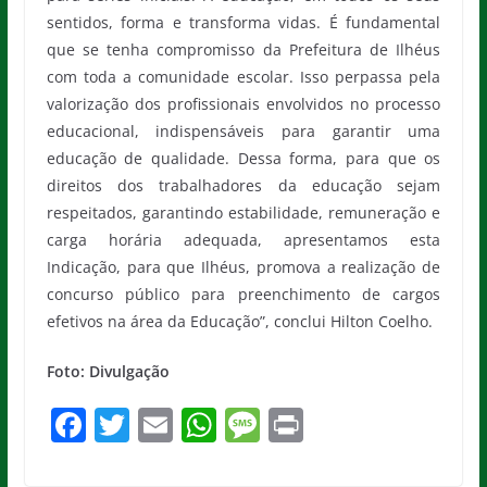
sentidos, forma e transforma vidas. É fundamental
que se tenha compromisso da Prefeitura de Ilhéus
com toda a comunidade escolar. Isso perpassa pela
valorização dos profissionais envolvidos no processo
educacional, indispensáveis para garantir uma
educação de qualidade. Dessa forma, para que os
direitos dos trabalhadores da educação sejam
respeitados, garantindo estabilidade, remuneração e
carga horária adequada, apresentamos esta
Indicação, para que Ilhéus, promova a realização de
concurso público para preenchimento de cargos
efetivos na área da Educação”, conclui Hilton Coelho.
Foto: Divulgação
F
T
E
W
M
Pr
a
w
m
h
e
in