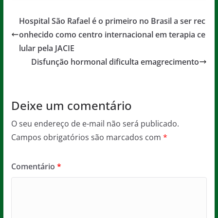
c
itt
ai
at
ss
t
e
er
l
s
a
Hospital São Rafael é o primeiro no Brasil a ser rec
b
A
g
onhecido como centro internacional em terapia ce
o
p
e
lular pela JACIE
o
p
Disfunção hormonal dificulta emagrecimento
k
Deixe um comentário
O seu endereço de e-mail não será publicado.
Campos obrigatórios são marcados com
*
Comentário
*