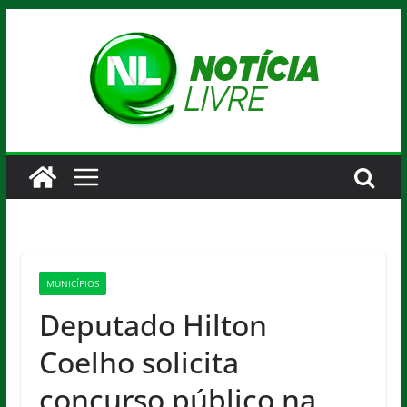
Pular
para
o
conteúdo
MUNICÍPIOS
Deputado Hilton
Coelho solicita
concurso público na