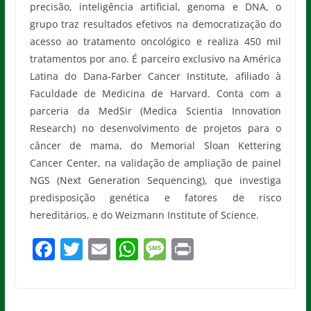
precisão, inteligência artificial, genoma e DNA, o
grupo traz resultados efetivos na democratização do
acesso ao tratamento oncológico e realiza 450 mil
tratamentos por ano. É parceiro exclusivo na América
Latina do Dana-Farber Cancer Institute, afiliado à
Faculdade de Medicina de Harvard. Conta com a
parceria da MedSir (Medica Scientia Innovation
Research) no desenvolvimento de projetos para o
câncer de mama, do Memorial Sloan Kettering
Cancer Center, na validação de ampliação de painel
NGS (Next Generation Sequencing), que investiga
predisposição genética e fatores de risco
hereditários, e do Weizmann Institute of Science.
F
T
E
W
M
Pr
a
w
m
h
e
in
c
itt
ai
at
ss
t