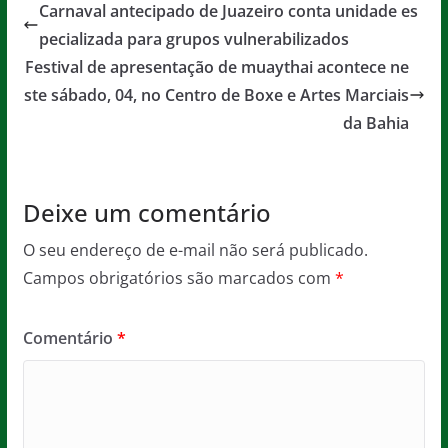
e
er
l
s
a
Carnaval antecipado de Juazeiro conta unidade es
b
A
g
pecializada para grupos vulnerabilizados
o
p
e
Festival de apresentação de muaythai acontece ne
o
p
ste sábado, 04, no Centro de Boxe e Artes Marciais
da Bahia
k
Deixe um comentário
O seu endereço de e-mail não será publicado.
Campos obrigatórios são marcados com
*
Comentário
*