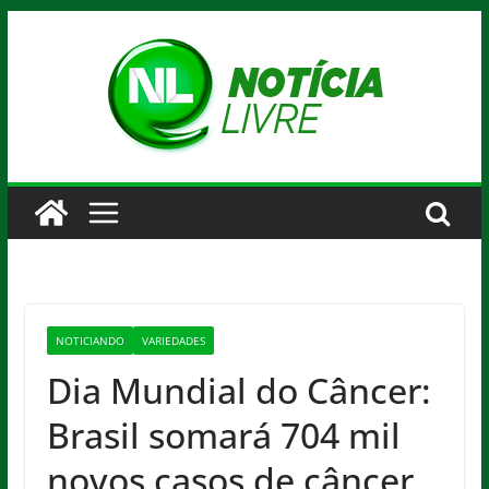
Pular
para
o
conteúdo
NOTICIANDO
VARIEDADES
Dia Mundial do Câncer:
Brasil somará 704 mil
novos casos de câncer