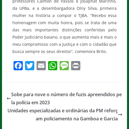
professores Calmon de Passos e Josaphat Marinho,
da UFBa, e a desembargadora Olny Silva, primeira
mulher na história a compor o TJBA. “Recebo essa
homenagem com muita honra, pois se trata de uma
das mais importantes distinções conferidas pelo
Poder Judiciário baiano, o que aumenta mais e mais o
meu compromisso com a Justiça e com o cidadão que
busca sempre os seus direitos”, comemora Brito.
F
T
E
W
M
Pr
a
w
m
h
e
in
c
itt
ai
at
ss
t
e
er
l
s
a
Sobe para nove o número de fuzis apreendidos pe
b
A
g
la polícia em 2023
o
p
e
Unidades especializadas e ordinárias da PM reforç
o
p
am policiamento na Gamboa e Garcia