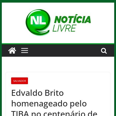
Pular
para
o
conteúdo
SALVADOR
Edvaldo Brito
homenageado pelo
TJBA no centenário de