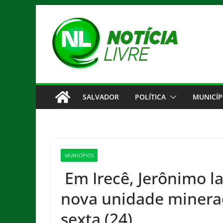
Pular
para
o
conteúdo
SALVADOR
POLÍTICA
MUNICÍP
MUNICÍPIOS
Em Irecê, Jerônimo l
nova unidade minerad
sexta (24)