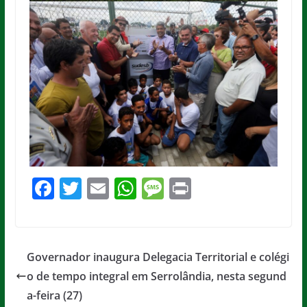
F
T
E
W
M
Pr
a
w
m
h
e
in
c
itt
ai
at
ss
t
e
er
l
s
a
Governador inaugura Delegacia Territorial e colégi
b
A
g
o de tempo integral em Serrolândia, nesta segund
o
p
e
a-feira (27)