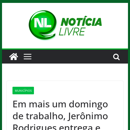
Pular
para
o
conteúdo
MUNICÍPIOS
Em mais um domingo
de trabalho, Jerônimo
Rodrigues entrega e