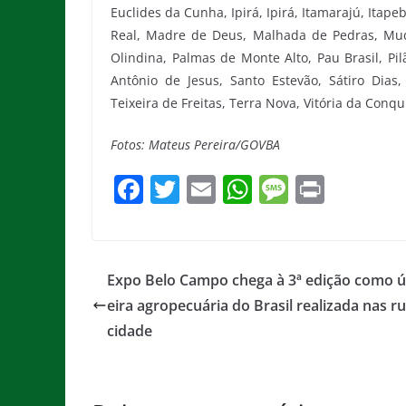
Euclides da Cunha, Ipirá, Ipirá, Itamarajú, Itapebi
Real, Madre de Deus, Malhada de Pedras, Muq
Olindina, Palmas de Monte Alto, Pau Brasil, Pi
Antônio de Jesus, Santo Estevão, Sátiro Dias
Teixeira de Freitas, Terra Nova, Vitória da Conq
Fotos: Mateus Pereira/GOVBA
F
T
E
W
M
Pr
a
w
m
h
e
in
c
itt
ai
at
ss
t
e
er
l
s
a
Expo Belo Campo chega à 3ª edição como ú
b
A
g
eira agropecuária do Brasil realizada nas r
o
p
e
cidade
o
p
k