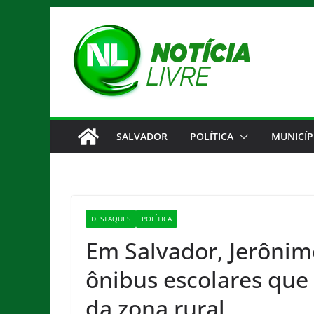
Pular
para
o
conteúdo
SALVADOR
POLÍTICA
MUNICÍP
DESTAQUES
POLÍTICA
Em Salvador, Jerônim
ônibus escolares qu
da zona rural