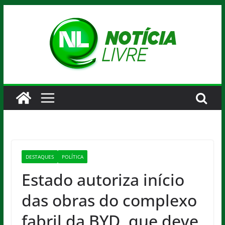
Pular
para
o
conteúdo
DESTAQUES
POLÍTICA
Estado autoriza início
das obras do complexo
fabril da BYD, que deve