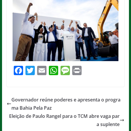
F
T
E
W
M
Pr
a
w
m
h
e
in
c
itt
ai
at
ss
t
e
er
l
s
a
Governador reúne poderes e apresenta o progra
b
A
g
ma Bahia Pela Paz
o
p
e
Eleição de Paulo Rangel para o TCM abre vaga par
o
p
a suplente