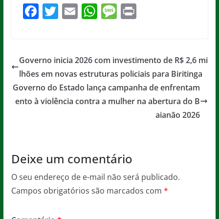
F
T
E
W
M
Pr
a
w
m
h
e
in
c
itt
ai
at
ss
t
e
er
l
s
a
Governo inicia 2026 com investimento de R$ 2,6 mi
b
A
g
lhões em novas estruturas policiais para Biritinga
o
p
e
Governo do Estado lança campanha de enfrentam
o
p
ento à violência contra a mulher na abertura do B
aianão 2026
k
Deixe um comentário
O seu endereço de e-mail não será publicado.
Campos obrigatórios são marcados com
*