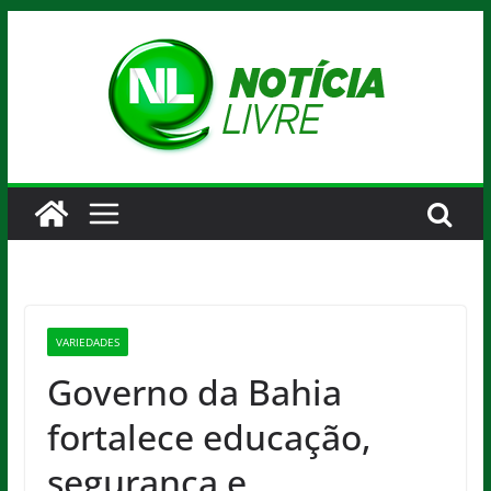
Pular
para
o
conteúdo
VARIEDADES
Governo da Bahia
fortalece educação,
segurança e