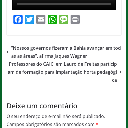
F
T
E
W
M
Pr
a
w
m
h
e
in
c
itt
ai
at
ss
t
e
er
l
s
a
”Nossos governos fizeram a Bahia avançar em tod
b
A
g
as as áreas”, afirma Jaques Wagner
o
p
e
Professores do CAIC, em Lauro de Freitas particip
o
p
am de formação para implantação horta pedagógi
ca
k
Deixe um comentário
O seu endereço de e-mail não será publicado.
Campos obrigatórios são marcados com
*