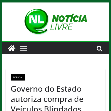
Pular
para
o
conteúdo
POLICIAL
Governo do Estado
autoriza compra de
Veículos Blindados