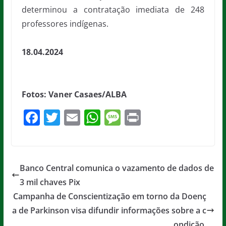
determinou a contratação imediata de 248
professores indígenas.
18.04.2024
Fotos: Vaner Casaes/ALBA
F
T
E
W
M
Pr
a
w
m
h
e
in
c
itt
ai
at
ss
t
e
er
l
s
a
Banco Central comunica o vazamento de dados de
b
A
g
3 mil chaves Pix
o
p
e
Campanha de Conscientização em torno da Doenç
o
p
a de Parkinson visa difundir informações sobre a c
ondição.