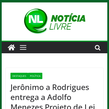
Pular
para
o
conteúdo
DESTAQUES
POLÍTICA
Jerônimo a Rodrigues
entrega a Adolfo
Menezes Projeto de Lei