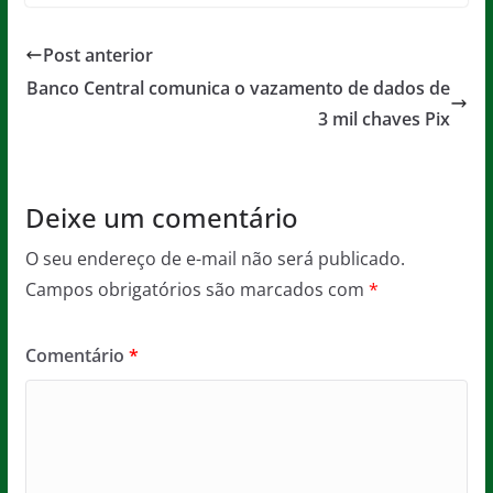
c
itt
ai
at
ss
t
e
er
l
s
a
Post anterior
b
A
g
Banco Central comunica o vazamento de dados de
o
p
e
3 mil chaves Pix
o
p
k
Deixe um comentário
O seu endereço de e-mail não será publicado.
Campos obrigatórios são marcados com
*
Comentário
*