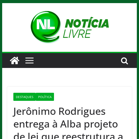
Pular
para
o
conteúdo
DESTAQUES
POLÍTICA
Jerônimo Rodrigues
entrega à Alba projeto
de lei que reestrutura a