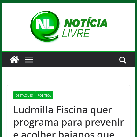
Pular
para
o
conteúdo
DESTAQUES
POLÍTICA
Ludmilla Fiscina quer
programa para prevenir
e acolher baianos que