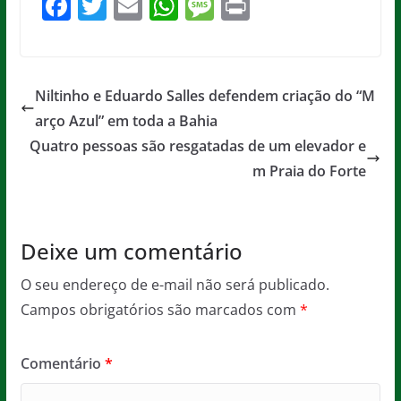
F
T
E
W
M
Pr
a
w
m
h
e
in
c
itt
ai
at
ss
t
e
er
l
s
a
Niltinho e Eduardo Salles defendem criação do “M
b
A
g
arço Azul” em toda a Bahia
o
p
e
Quatro pessoas são resgatadas de um elevador e
o
p
m Praia do Forte
k
Deixe um comentário
O seu endereço de e-mail não será publicado.
Campos obrigatórios são marcados com
*
Comentário
*