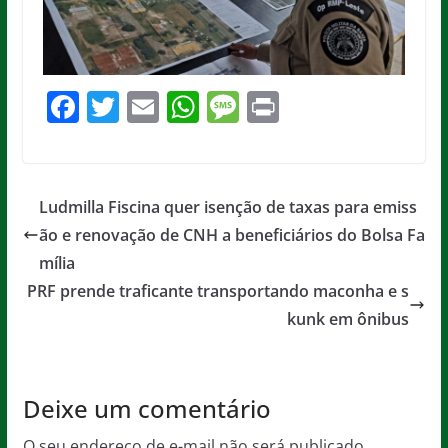
F
T
E
W
M
Pr
a
w
m
h
e
in
c
itt
ai
at
ss
t
e
er
l
s
a
Ludmilla Fiscina quer isenção de taxas para emiss
b
A
g
ão e renovação de CNH a beneficiários do Bolsa Fa
o
p
e
mília
o
p
PRF prende traficante transportando maconha e s
kunk em ônibus
k
Deixe um comentário
O seu endereço de e-mail não será publicado.