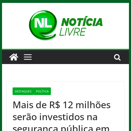
Pular
para
o
conteúdo
DESTAQUES
POLÍTICA
Mais de R$ 12 milhões
serão investidos na
segurança pública em