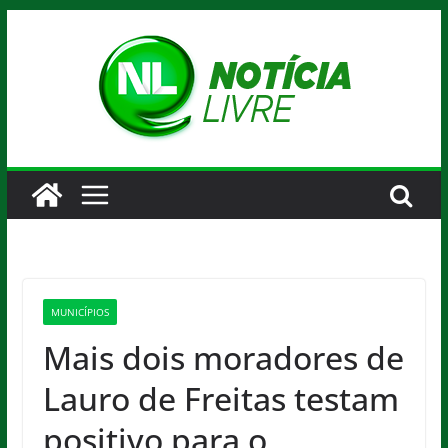
Pular
para
o
conteúdo
MUNICÍPIOS
Mais dois moradores de
Lauro de Freitas testam
positivo para o