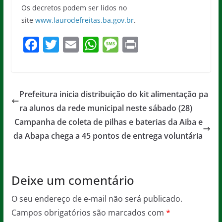
Os decretos podem ser lidos no
site
www.laurodefreitas.ba.gov.br
.
F
T
E
W
M
Pr
a
w
m
h
e
in
c
itt
ai
at
ss
t
e
er
l
s
a
Prefeitura inicia distribuição do kit alimentação pa
b
A
g
ra alunos da rede municipal neste sábado (28)
o
p
e
Campanha de coleta de pilhas e baterias da Aiba e
o
p
da Abapa chega a 45 pontos de entrega voluntária
k
Deixe um comentário
O seu endereço de e-mail não será publicado.
Campos obrigatórios são marcados com
*